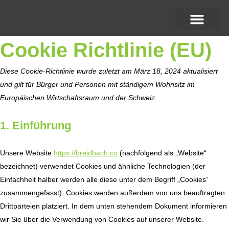
Zum
Inhalt
springen
Cookie Richtlinie (EU)
Consent
Consent
Consent
Consent
Consent
Diese Cookie-Richtlinie wurde zuletzt am März 18, 2024 aktualisiert
to
to
to
to
to
und gilt für Bürger und Personen mit ständigem Wohnsitz im
service
service
service
service
service
Europäischen Wirtschaftsraum und der Schweiz.
wordpress
elementor
google-
complianz
verschied
1. Einführung
analytics
Unsere Website
https://breidbach.co
(nachfolgend als „Website“
bezeichnet) verwendet Cookies und ähnliche Technologien (der
Einfachheit halber werden alle diese unter dem Begriff „Cookies“
zusammengefasst). Cookies werden außerdem von uns beauftragten
Drittparteien platziert. In dem unten stehendem Dokument informieren
wir Sie über die Verwendung von Cookies auf unserer Website.